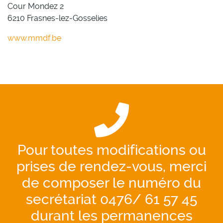
Cour Mondez 2
6210 Frasnes-lez-Gosselies
www.mmdf.be
Pour toutes modifications ou
prises de rendez-vous, merci
de composer le numéro du
secrétariat 0476/ 61 57 45
durant les permanences